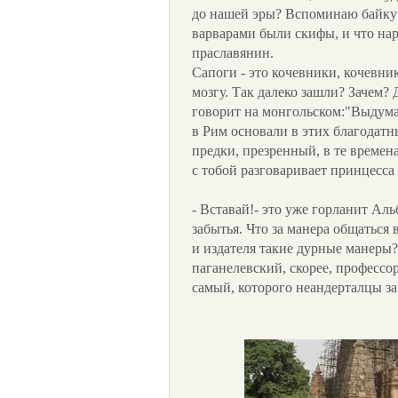
до нашей эры? Вспоминаю байку
варварами были скифы, и что нар
праславянин.
Сапоги - это кочевники, кочевник
мозгу. Так далеко зашли? Зачем?
говорит на монгольском:"Выдумал
в Рим основали в этих благодатн
предки, презренный, в те времена
с тобой разговаривает принцесса 
- Вставай!- это уже горланит Аль
забытья. Что за манера общаться 
и издателя такие дурные манеры? 
паганелевский, скорее, профессо
самый, которого неандерталцы за