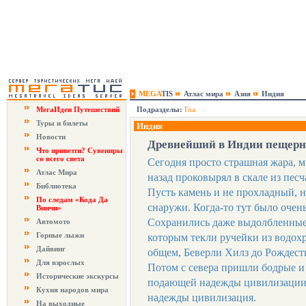
MEGA
TIS
Атлас мира
Азия
Индия
МегаИдеи Путешествий
Подразделы:
Гоа
Туры и билеты
Индия
Новости
Древнейший в Индии пещер
Что привезти? Сувениры
со всего света
Сегодня просто страшная жара, м
Атлас Мира
назад проковырял в скале из пес
Библиотека
Пусть камень и не прохладный, но
По следам «Кода Да
снаружи. Когда-то тут было очен
Винчи»
Сохранились даже выдолбленные
Автомото
Горные лыжи
которым текли ручейки из водох
Дайвинг
общем, Беверли Хилз до Рождест
Для взрослых
Потом с севера пришли бодрые и 
Исторические экскурсы
подающей надежды цивилизации 
Кухня народов мира
надежды цивилизация.
На выходные