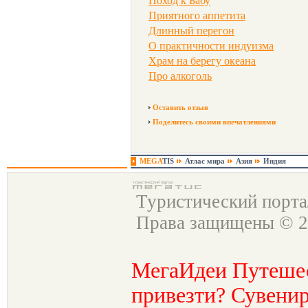
Поход к Бабу
Приятного аппетита
Длинный перегон
О практичности индуизма
Храм на берегу океана
Про алкоголь
Оставить отзыв
Поделитесь своими впечатлениями
MEGA
TIS
Атлас мира
Азия
Индия
Туристический порт
Права защищены © 2
МегаИдеи Путеше
привезти? Сувенир